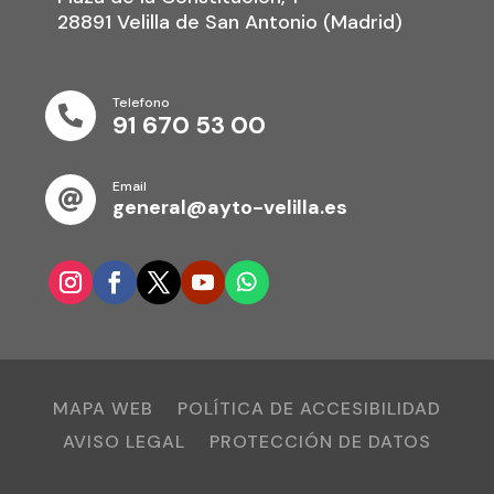
28891 Velilla de San Antonio (Madrid)
Telefono

91 670 53 00
Email

general@ayto-velilla.es
MAPA WEB
POLÍTICA DE ACCESIBILIDAD
AVISO LEGAL
PROTECCIÓN DE DATOS