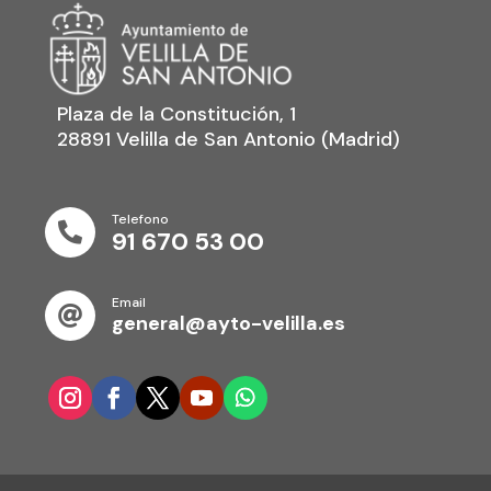
Plaza de la Constitución, 1
28891 Velilla de San Antonio (Madrid)
Telefono

91 670 53 00
Email

general@ayto-velilla.es