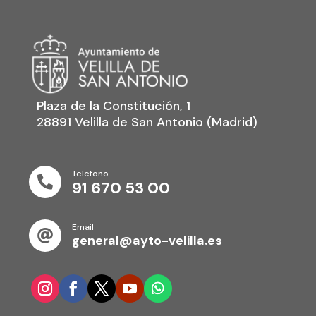
Plaza de la Constitución, 1
28891 Velilla de San Antonio (Madrid)
Telefono

91 670 53 00
Email

general@ayto-velilla.es