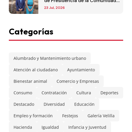
de Presidencia de la Comunidad
de Madrid
23 Jul, 2026
Categorías
Alumbrado y Mantenimiento urbano
Atención al ciudadano
Ayuntamiento
Bienestar animal
Comercio y Empresas
Consumo
Contratación
Cultura
Deportes
Destacado
Diversidad
Educación
Empleo y formación
Festejos
Galería Velilla
Hacienda
Igualdad
Infancia y Juventud