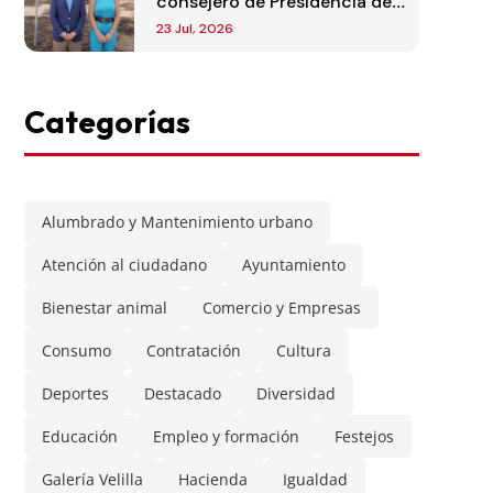
consejero de Presidencia de
la Comunidad de Madrid
23 Jul, 2026
Categorías
Alumbrado y Mantenimiento urbano
Atención al ciudadano
Ayuntamiento
Bienestar animal
Comercio y Empresas
Consumo
Contratación
Cultura
Deportes
Destacado
Diversidad
Educación
Empleo y formación
Festejos
Galería Velilla
Hacienda
Igualdad