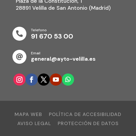
Plaza de la Constitución, 1
28891 Velilla de San Antonio (Madrid)
Telefono

91 670 53 00
Email

general@ayto-velilla.es
MAPA WEB
POLÍTICA DE ACCESIBILIDAD
AVISO LEGAL
PROTECCIÓN DE DATOS