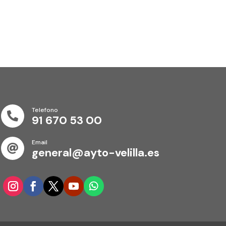
Telefono

91 670 53 00
Email

general@ayto-velilla.es