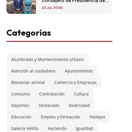
consejero de Presidencia de
la Comunidad de Madrid
23 Jul, 2026
Categorías
Alumbrado y Mantenimiento urbano
Atención al ciudadano
Ayuntamiento
Bienestar animal
Comercio y Empresas
Consumo
Contratación
Cultura
Deportes
Destacado
Diversidad
Educación
Empleo y formación
Festejos
Galería Velilla
Hacienda
Igualdad