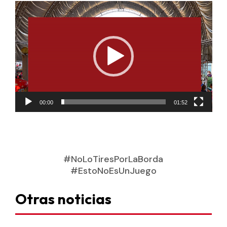
Reproductor
de
vídeo
00:00
01:52
#NoLoTiresPorLaBorda
#EstoNoEsUnJuego
Otras noticias