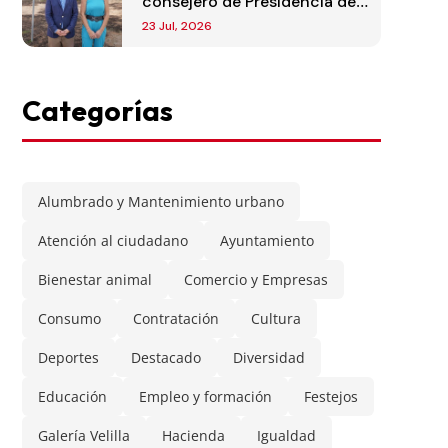
consejero de Presidencia de
la Comunidad de Madrid
23 Jul, 2026
Categorías
Alumbrado y Mantenimiento urbano
Atención al ciudadano
Ayuntamiento
Bienestar animal
Comercio y Empresas
Consumo
Contratación
Cultura
Deportes
Destacado
Diversidad
Educación
Empleo y formación
Festejos
Galería Velilla
Hacienda
Igualdad