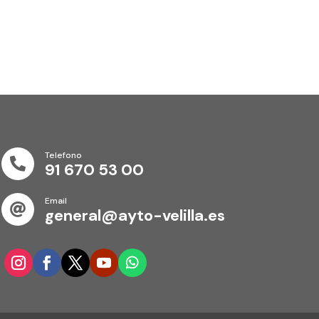
Telefono

91 670 53 00
Email

general@ayto-velilla.es