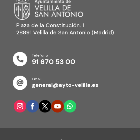
Plaza de la Constitución, 1
28891 Velilla de San Antonio (Madrid)
Telefono

91 670 53 00
Email

general@ayto-velilla.es