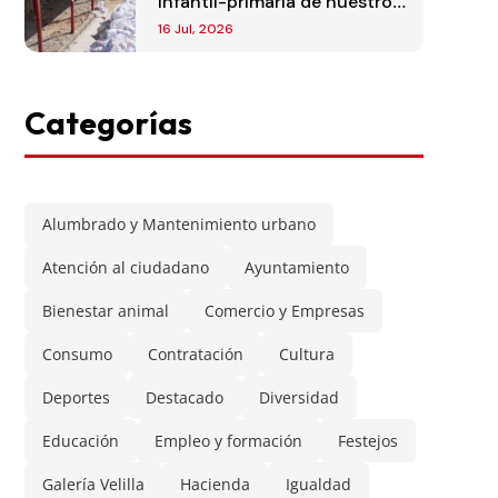
infantil-primaria de nuestro
municipio
16 Jul, 2026
Categorías
Alumbrado y Mantenimiento urbano
Atención al ciudadano
Ayuntamiento
Bienestar animal
Comercio y Empresas
Consumo
Contratación
Cultura
Deportes
Destacado
Diversidad
Educación
Empleo y formación
Festejos
Galería Velilla
Hacienda
Igualdad