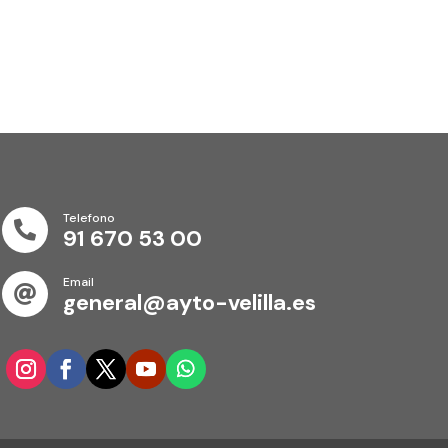
Telefono

91 670 53 00
Email

general@ayto-velilla.es