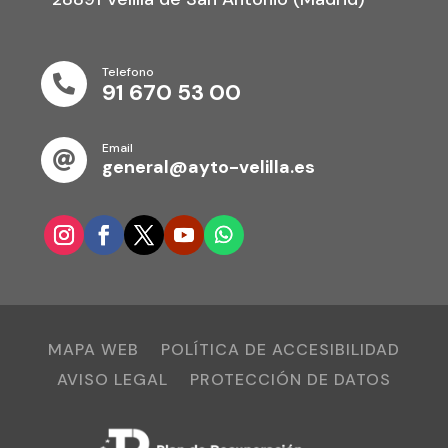
Telefono

91 670 53 00
Email

general@ayto-velilla.es
MAPA WEB
POLÍTICA DE ACCESIBILIDAD
AVISO LEGAL
PROTECCIÓN DE DATOS