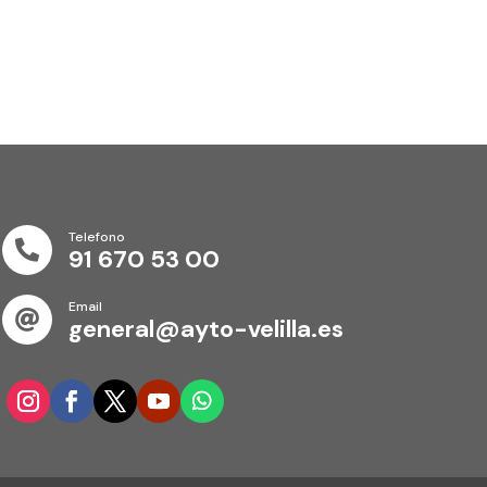
Telefono

91 670 53 00
Email

general@ayto-velilla.es