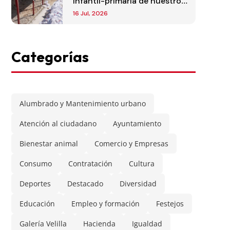
infantil-primaria de nuestro
municipio
16 Jul, 2026
Categorías
Alumbrado y Mantenimiento urbano
Atención al ciudadano
Ayuntamiento
Bienestar animal
Comercio y Empresas
Consumo
Contratación
Cultura
Deportes
Destacado
Diversidad
Educación
Empleo y formación
Festejos
Galería Velilla
Hacienda
Igualdad