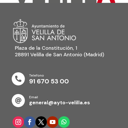
Plaza de la Constitución, 1
28891 Velilla de San Antonio (Madrid)
Telefono

91 670 53 00
Email

general@ayto-velilla.es