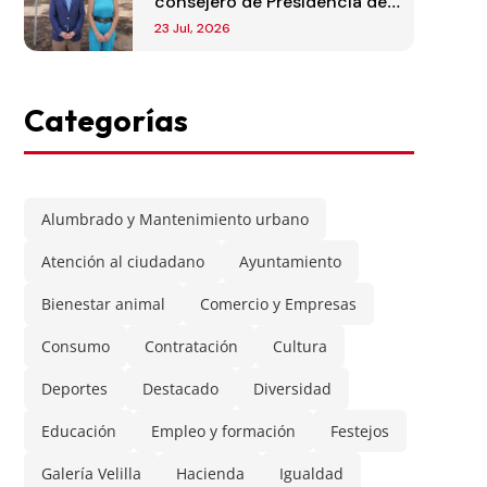
consejero de Presidencia de
la Comunidad de Madrid
23 Jul, 2026
Categorías
Alumbrado y Mantenimiento urbano
Atención al ciudadano
Ayuntamiento
Bienestar animal
Comercio y Empresas
Consumo
Contratación
Cultura
Deportes
Destacado
Diversidad
Educación
Empleo y formación
Festejos
Galería Velilla
Hacienda
Igualdad