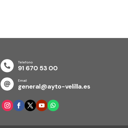
Telefono

91 670 53 00
Email

general@ayto-velilla.es