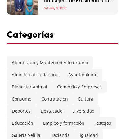
consejero de Presidencia de
la Comunidad de Madrid
23 Jul, 2026
Categorías
Alumbrado y Mantenimiento urbano
Atención al ciudadano
Ayuntamiento
Bienestar animal
Comercio y Empresas
Consumo
Contratación
Cultura
Deportes
Destacado
Diversidad
Educación
Empleo y formación
Festejos
Galería Velilla
Hacienda
Igualdad