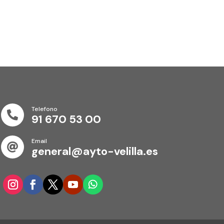
Telefono

91 670 53 00
Email

general@ayto-velilla.es