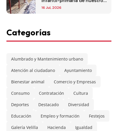
infantil-primaria de nuestro
municipio
16 Jul, 2026
Categorías
Alumbrado y Mantenimiento urbano
Atención al ciudadano
Ayuntamiento
Bienestar animal
Comercio y Empresas
Consumo
Contratación
Cultura
Deportes
Destacado
Diversidad
Educación
Empleo y formación
Festejos
Galería Velilla
Hacienda
Igualdad