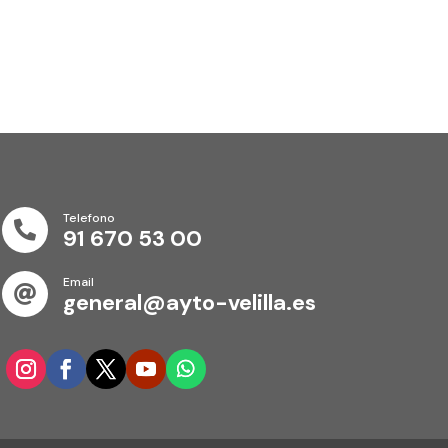
Telefono

91 670 53 00
Email

general@ayto-velilla.es