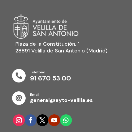
Plaza de la Constitución, 1
28891 Velilla de San Antonio (Madrid)
Telefono

91 670 53 00
Email

general@ayto-velilla.es