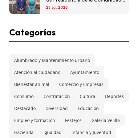
de Madrid
23 Jul, 2026
Categorías
Alumbrado y Mantenimiento urbano
Atención al ciudadano
Ayuntamiento
Bienestar animal
Comercio y Empresas
Consumo
Contratación
Cultura
Deportes
Destacado
Diversidad
Educación
Empleo y formación
Festejos
Galería Velilla
Hacienda
Igualdad
Infancia y Juventud