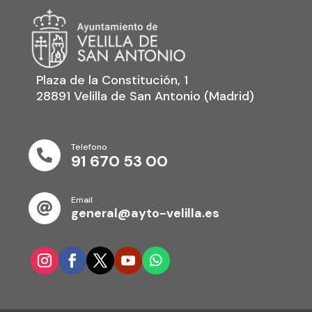
Plaza de la Constitución, 1
28891 Velilla de San Antonio (Madrid)
Telefono

91 670 53 00
Email

general@ayto-velilla.es