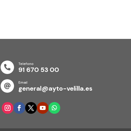
Telefono

91 670 53 00
Email

general@ayto-velilla.es