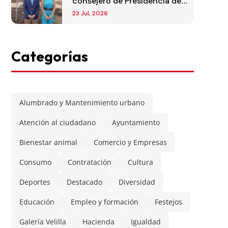
consejero de Presidencia de
la Comunidad de Madrid
23 Jul, 2026
Categorías
Alumbrado y Mantenimiento urbano
Atención al ciudadano
Ayuntamiento
Bienestar animal
Comercio y Empresas
Consumo
Contratación
Cultura
Deportes
Destacado
Diversidad
Educación
Empleo y formación
Festejos
Galería Velilla
Hacienda
Igualdad