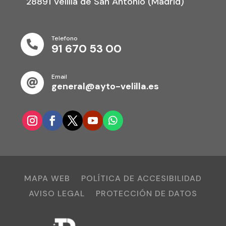
28891 Velilla de San Antonio (Madrid)
Telefono

91 670 53 00
Email

general@ayto-velilla.es
MAPA WEB
POLÍTICA DE ACCESIBILIDAD
AVISO LEGAL
PROTECCIÓN DE DATOS