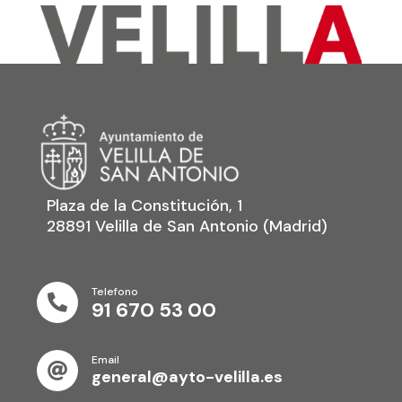
Plaza de la Constitución, 1
28891 Velilla de San Antonio (Madrid)
Telefono

91 670 53 00
Email

general@ayto-velilla.es