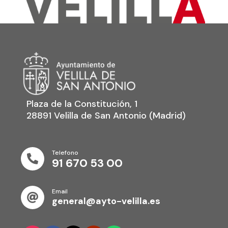
Plaza de la Constitución, 1
28891 Velilla de San Antonio (Madrid)
Telefono

91 670 53 00
Email

general@ayto-velilla.es