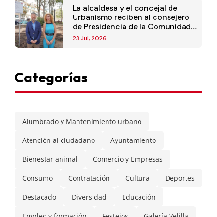
La alcaldesa y el concejal de
Urbanismo reciben al consejero
de Presidencia de la Comunidad
de Madrid
23 Jul, 2026
Categorías
Alumbrado y Mantenimiento urbano
Atención al ciudadano
Ayuntamiento
Bienestar animal
Comercio y Empresas
Consumo
Contratación
Cultura
Deportes
Destacado
Diversidad
Educación
Empleo y formación
Festejos
Galería Velilla