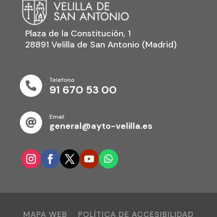
Plaza de la Constitución, 1
28891 Velilla de San Antonio (Madrid)
Telefono

91 670 53 00
Email

general@ayto-velilla.es
MAPA WEB
POLÍTICA DE ACCESIBILIDAD