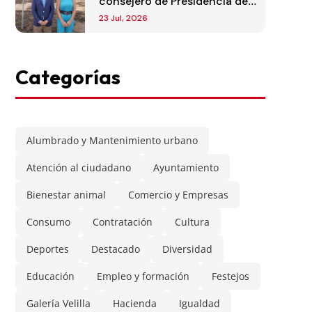
consejero de Presidencia de
la Comunidad de Madrid
23 Jul, 2026
Categorías
Alumbrado y Mantenimiento urbano
Atención al ciudadano
Ayuntamiento
Bienestar animal
Comercio y Empresas
Consumo
Contratación
Cultura
Deportes
Destacado
Diversidad
Educación
Empleo y formación
Festejos
Galería Velilla
Hacienda
Igualdad