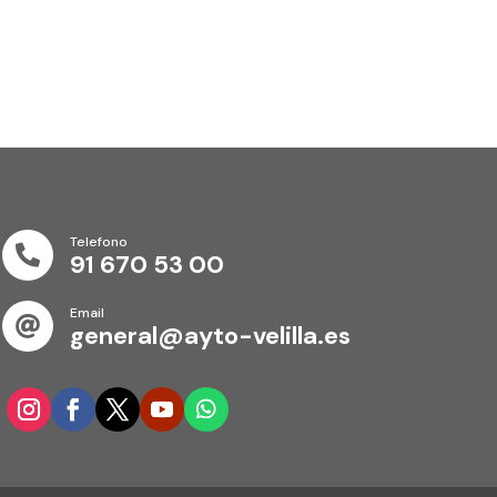
Telefono

91 670 53 00
Email

general@ayto-velilla.es