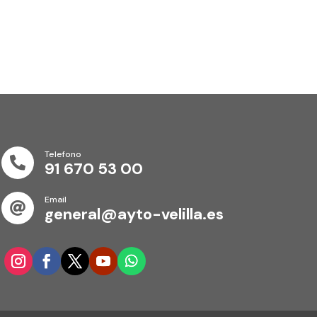
Telefono

91 670 53 00
Email

general@ayto-velilla.es