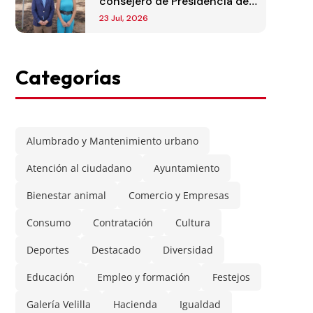
consejero de Presidencia de
la Comunidad de Madrid
23 Jul, 2026
Categorías
Alumbrado y Mantenimiento urbano
Atención al ciudadano
Ayuntamiento
Bienestar animal
Comercio y Empresas
Consumo
Contratación
Cultura
Deportes
Destacado
Diversidad
Educación
Empleo y formación
Festejos
Galería Velilla
Hacienda
Igualdad