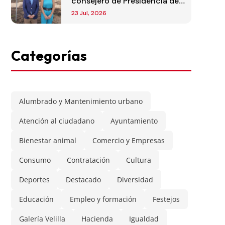
consejero de Presidencia de
la Comunidad de Madrid
23 Jul, 2026
Categorías
Alumbrado y Mantenimiento urbano
Atención al ciudadano
Ayuntamiento
Bienestar animal
Comercio y Empresas
Consumo
Contratación
Cultura
Deportes
Destacado
Diversidad
Educación
Empleo y formación
Festejos
Galería Velilla
Hacienda
Igualdad