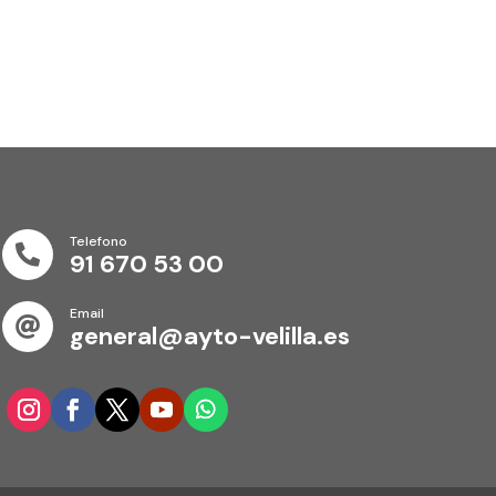
Telefono

91 670 53 00
Email

general@ayto-velilla.es