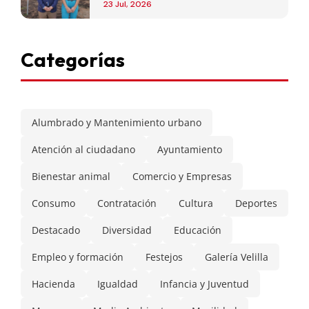
de Madrid
23 Jul, 2026
Categorías
Alumbrado y Mantenimiento urbano
Atención al ciudadano
Ayuntamiento
Bienestar animal
Comercio y Empresas
Consumo
Contratación
Cultura
Deportes
Destacado
Diversidad
Educación
Empleo y formación
Festejos
Galería Velilla
Hacienda
Igualdad
Infancia y Juventud