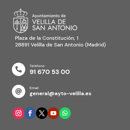
Plaza de la Constitución, 1
28891 Velilla de San Antonio (Madrid)
Telefono

91 670 53 00
Email

general@ayto-velilla.es