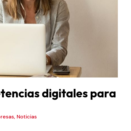
encias digitales para
resas
,
Noticias