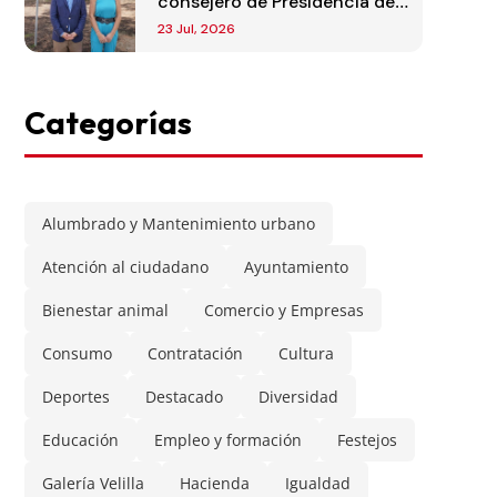
consejero de Presidencia de
la Comunidad de Madrid
23 Jul, 2026
Categorías
Alumbrado y Mantenimiento urbano
Atención al ciudadano
Ayuntamiento
Bienestar animal
Comercio y Empresas
Consumo
Contratación
Cultura
Deportes
Destacado
Diversidad
Educación
Empleo y formación
Festejos
Galería Velilla
Hacienda
Igualdad