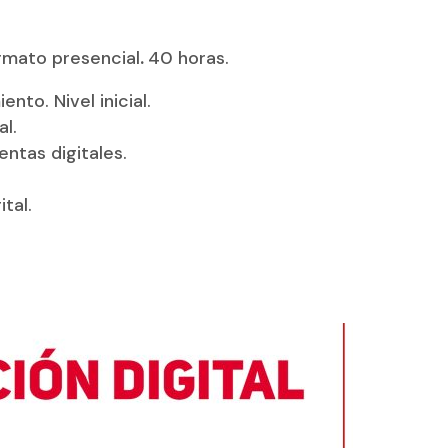
rmato presencial
.
40 horas.
to. Nivel inicial.
al.
ntas digitales.
tal.