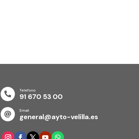
Telefono

91 670 53 00
Email

general@ayto-velilla.es