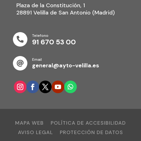
Plaza de la Constitución, 1
28891 Velilla de San Antonio (Madrid)
Telefono

91 670 53 00
Email

general@ayto-velilla.es
MAPA WEB
POLÍTICA DE ACCESIBILIDAD
AVISO LEGAL
PROTECCIÓN DE DATOS