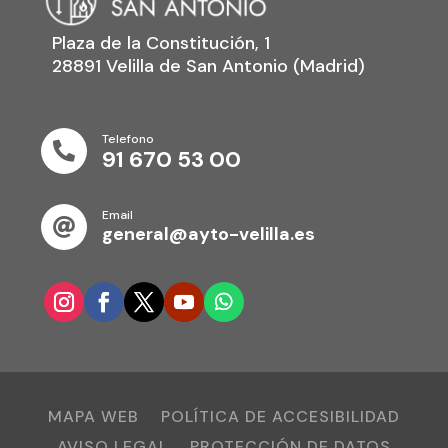
Plaza de la Constitución, 1
28891 Velilla de San Antonio (Madrid)
Telefono

91 670 53 00
Email

general@ayto-velilla.es
MAPA WEB
POLÍTICA DE ACCESIBILIDAD
AVISO LEGAL
PROTECCIÓN DE DATOS