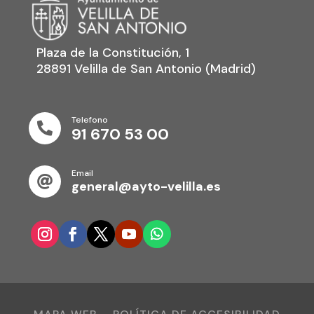
Plaza de la Constitución, 1
28891 Velilla de San Antonio (Madrid)
Telefono

91 670 53 00
Email

general@ayto-velilla.es