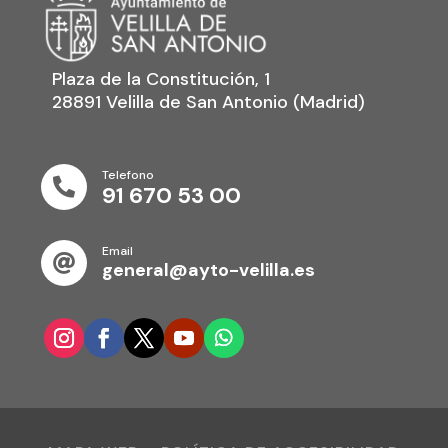
Plaza de la Constitución, 1
28891 Velilla de San Antonio (Madrid)
Telefono

91 670 53 00
Email

general@ayto-velilla.es