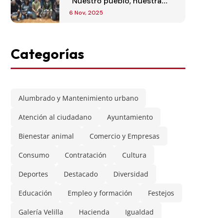
“Nuestro pueblo, nuestra
mirada”
6 Nov, 2025
Categorías
Alumbrado y Mantenimiento urbano
Atención al ciudadano
Ayuntamiento
Bienestar animal
Comercio y Empresas
Consumo
Contratación
Cultura
Deportes
Destacado
Diversidad
Educación
Empleo y formación
Festejos
Galería Velilla
Hacienda
Igualdad