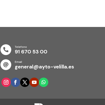
Telefono

91 670 53 00
Email

general@ayto-velilla.es