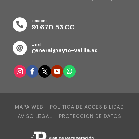
Telefono

91 670 53 00
Email

general@ayto-velilla.es
MAPA WEB
POLÍTICA DE ACCESIBILIDAD
AVISO LEGAL
PROTECCIÓN DE DATOS