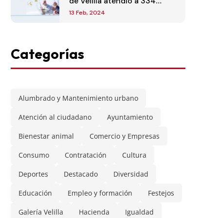
de Velilla atendió a 334
usuarios en 2023
13 Feb, 2024
Categorías
Alumbrado y Mantenimiento urbano
Atención al ciudadano
Ayuntamiento
Bienestar animal
Comercio y Empresas
Consumo
Contratación
Cultura
Deportes
Destacado
Diversidad
Educación
Empleo y formación
Festejos
Galería Velilla
Hacienda
Igualdad