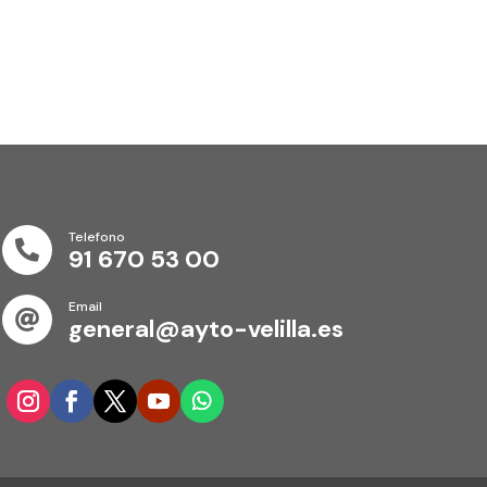
Telefono

91 670 53 00
Email

general@ayto-velilla.es