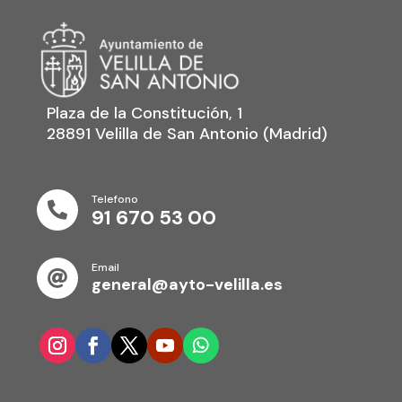
Plaza de la Constitución, 1
28891 Velilla de San Antonio (Madrid)
Telefono

91 670 53 00
Email

general@ayto-velilla.es