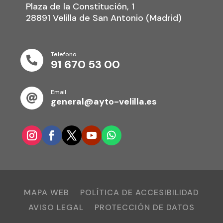
Plaza de la Constitución, 1
28891 Velilla de San Antonio (Madrid)
Telefono

91 670 53 00
Email

general@ayto-velilla.es
MAPA WEB
POLÍTICA DE ACCESIBILIDAD
AVISO LEGAL
PROTECCIÓN DE DATOS