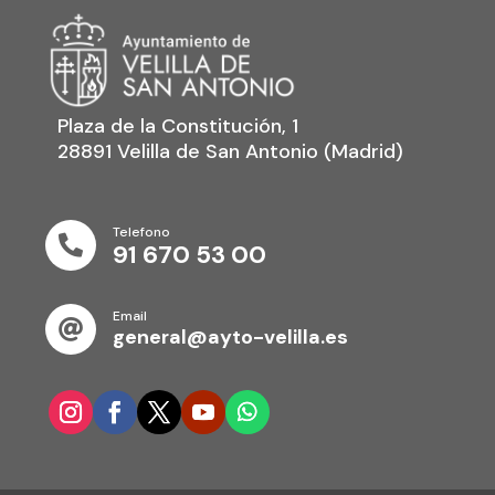
Plaza de la Constitución, 1
28891 Velilla de San Antonio (Madrid)
Telefono

91 670 53 00
Email

general@ayto-velilla.es