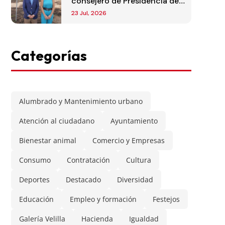
consejero de Presidencia de
la Comunidad de Madrid
23 Jul, 2026
Categorías
Alumbrado y Mantenimiento urbano
Atención al ciudadano
Ayuntamiento
Bienestar animal
Comercio y Empresas
Consumo
Contratación
Cultura
Deportes
Destacado
Diversidad
Educación
Empleo y formación
Festejos
Galería Velilla
Hacienda
Igualdad