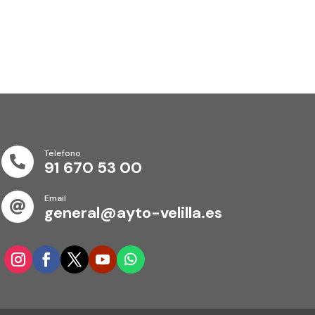
Telefono

91 670 53 00
Email

general@ayto-velilla.es