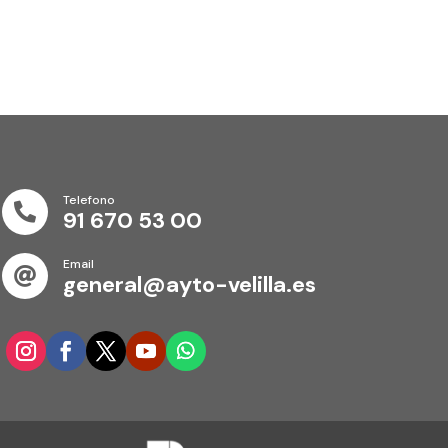
Telefono

91 670 53 00
Email

general@ayto-velilla.es