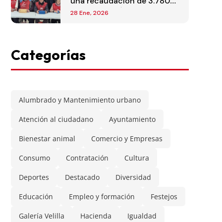
una recaudación de 3.780
euros para Cáritas
28 Ene, 2026
Categorías
Alumbrado y Mantenimiento urbano
Atención al ciudadano
Ayuntamiento
Bienestar animal
Comercio y Empresas
Consumo
Contratación
Cultura
Deportes
Destacado
Diversidad
Educación
Empleo y formación
Festejos
Galería Velilla
Hacienda
Igualdad