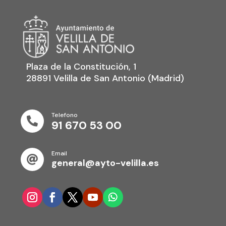
Plaza de la Constitución, 1
28891 Velilla de San Antonio (Madrid)
Telefono

91 670 53 00
Email

general@ayto-velilla.es