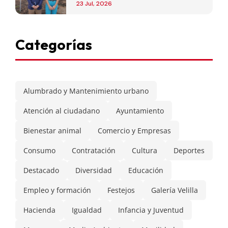
de Madrid
23 Jul, 2026
Categorías
Alumbrado y Mantenimiento urbano
Atención al ciudadano
Ayuntamiento
Bienestar animal
Comercio y Empresas
Consumo
Contratación
Cultura
Deportes
Destacado
Diversidad
Educación
Empleo y formación
Festejos
Galería Velilla
Hacienda
Igualdad
Infancia y Juventud