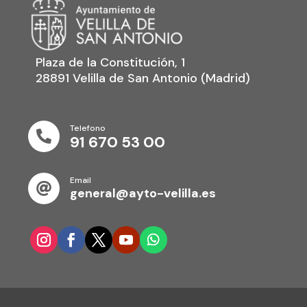
Plaza de la Constitución, 1
28891 Velilla de San Antonio (Madrid)
Telefono

91 670 53 00
Email

general@ayto-velilla.es