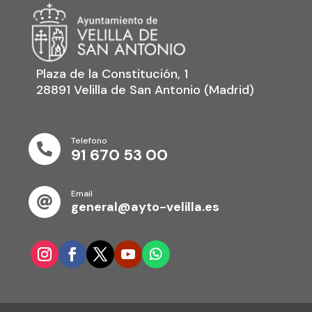
Plaza de la Constitución, 1
28891 Velilla de San Antonio (Madrid)
Telefono

91 670 53 00
Email

general@ayto-velilla.es