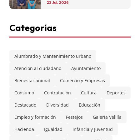
de Madrid
23 Jul, 2026
Categorías
Alumbrado y Mantenimiento urbano
Atención al ciudadano
Ayuntamiento
Bienestar animal
Comercio y Empresas
Consumo
Contratación
Cultura
Deportes
Destacado
Diversidad
Educación
Empleo y formación
Festejos
Galería Velilla
Hacienda
Igualdad
Infancia y Juventud