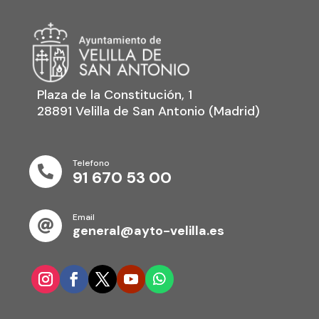
Plaza de la Constitución, 1
28891 Velilla de San Antonio (Madrid)
Telefono

91 670 53 00
Email

general@ayto-velilla.es