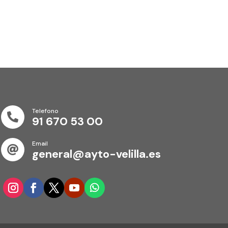
Telefono

91 670 53 00
Email

general@ayto-velilla.es