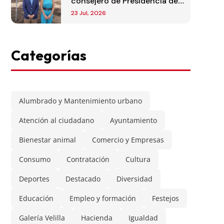
consejero de Presidencia de
la Comunidad de Madrid
23 Jul, 2026
Categorías
Alumbrado y Mantenimiento urbano
Atención al ciudadano
Ayuntamiento
Bienestar animal
Comercio y Empresas
Consumo
Contratación
Cultura
Deportes
Destacado
Diversidad
Educación
Empleo y formación
Festejos
Galería Velilla
Hacienda
Igualdad