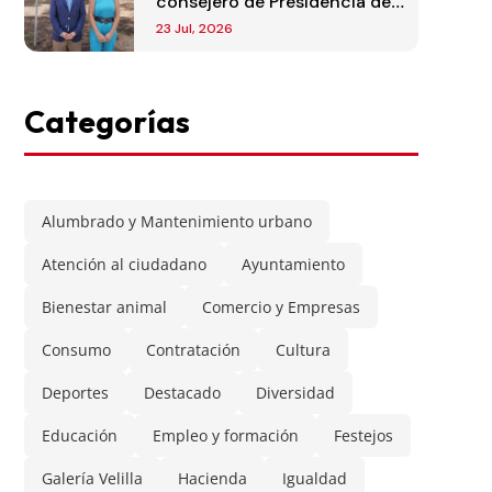
consejero de Presidencia de
la Comunidad de Madrid
23 Jul, 2026
Categorías
Alumbrado y Mantenimiento urbano
Atención al ciudadano
Ayuntamiento
Bienestar animal
Comercio y Empresas
Consumo
Contratación
Cultura
Deportes
Destacado
Diversidad
Educación
Empleo y formación
Festejos
Galería Velilla
Hacienda
Igualdad