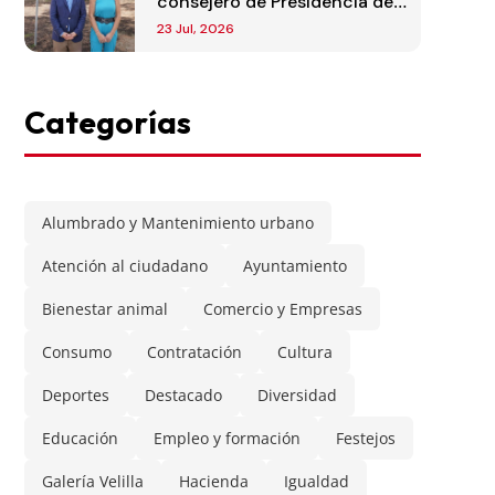
consejero de Presidencia de
la Comunidad de Madrid
23 Jul, 2026
Categorías
Alumbrado y Mantenimiento urbano
Atención al ciudadano
Ayuntamiento
Bienestar animal
Comercio y Empresas
Consumo
Contratación
Cultura
Deportes
Destacado
Diversidad
Educación
Empleo y formación
Festejos
Galería Velilla
Hacienda
Igualdad