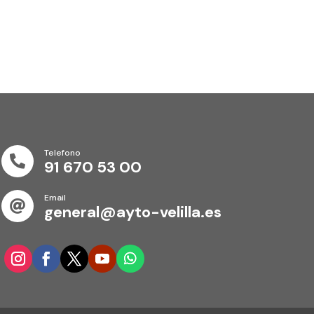
Telefono

91 670 53 00
Email

general@ayto-velilla.es