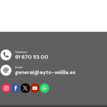
Telefono

91 670 53 00
Email

general@ayto-velilla.es