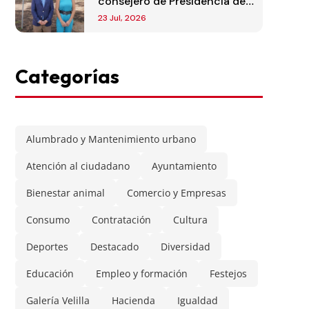
consejero de Presidencia de
la Comunidad de Madrid
23 Jul, 2026
Categorías
Alumbrado y Mantenimiento urbano
Atención al ciudadano
Ayuntamiento
Bienestar animal
Comercio y Empresas
Consumo
Contratación
Cultura
Deportes
Destacado
Diversidad
Educación
Empleo y formación
Festejos
Galería Velilla
Hacienda
Igualdad