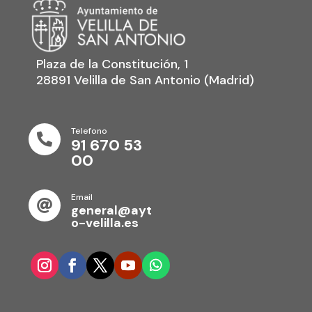
Plaza de la Constitución, 1
28891 Velilla de San Antonio (Madrid)
Telefono

91 670 53
00
Email

general@ayt
o-velilla.es